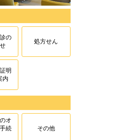
診の
処方せん
せ
証明
案内
のオ
手続
その他