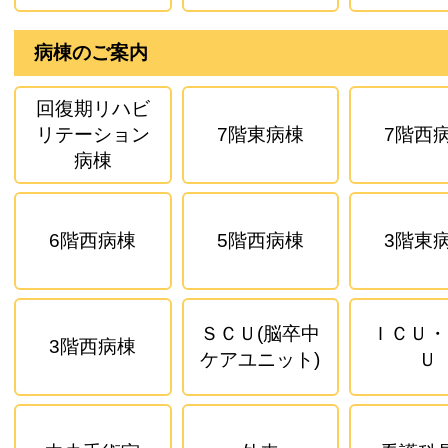
病棟のご案内
回復期リハビ
リテーション
7階東病棟
7階西
病棟
6階西病棟
5階西病棟
3階東
ＳＣＵ(脳卒中
ＩＣＵ・
3階西病棟
ケアユニット)
Ｕ