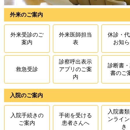
外来のご案内
外来受診のご
外来医師担当
休診・代
案内
表
お知ら
診察呼出表示
診断書・
救急受診
アプリのご案
書のご
内
入院のご案内
入院書類
入院手続きの
手術を受ける
ンライン
ご案内
患者さんへ
き