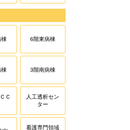
病棟
6階東病棟
病棟
3階南病棟
ＣＣ
人工透析セン
ター
看護専門領域