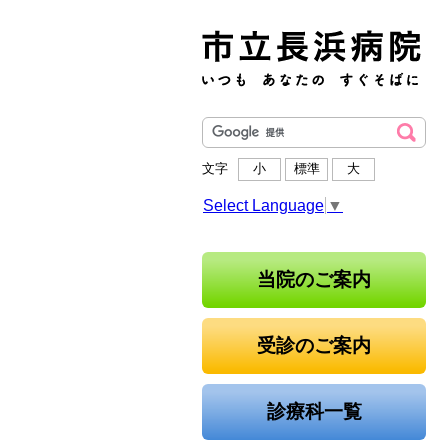
文字
小
標準
大
Select Language
▼
当院のご案内
受診のご案内
診療科一覧