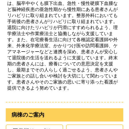
は、脳卒中やくも膜下出血、急性・慢性硬膜下血腫な
ど脳神経疾患の亜急性期から慢性期にある患者さんが
リハビリに取り組まれています。整形外科においても
採用情報
手術後の患者さんがリハビリに取り組まれています。
退院に向けたリハビリが円滑にすすめられるよう、理
学療法士や作業療法士と協働しながら支援していま
診療サポート部門
す。また、在宅療養生活に向けて各種認定看護師や外
来、外来化学療法室、かかりつけ医や訪問看護師、ケ
アマネージャーなどと連携を深め、患者さんが安心し
て退院後の生活を送れるように支援しています。終末
ヘルスケア研究センター
（人間ドック）
期の患者さんには、療養についての意思決定を支援
し、最期までその人らしく過ごせるよう、患者さんや
ご家族との話し合いや検討を大切にして関わっていま
面会時間
す。患者さんやそのご家族の思いに寄り添った看護が
提供できるよう努めています。
フロアマップ
交通アクセス
病棟のご案内
お問い合わせ