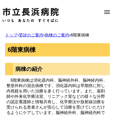
トップ
›
受診のご案内
›
病棟のご案内
›
6階東病棟
Select Language
▼
6階東病棟
当院のご案内
病棟の紹介
受診のご案内
6階東病棟は消化器内科、脳神経外科、脳神経内科、
整形外科の混合病棟です。消化器内科は早期癌に対し
内視鏡を用いた治療を多く行っています。また、薬剤
診療科一覧
師や外来化学療法室、リニアック室などの様々な分野
の認定看護師と情報共有し、化学療法や放射線治療を
受けられる患者さんが安心して治療を受けていただけ
医療機関の方へ
るようにケアしています。脳神経外科、脳神経内科で