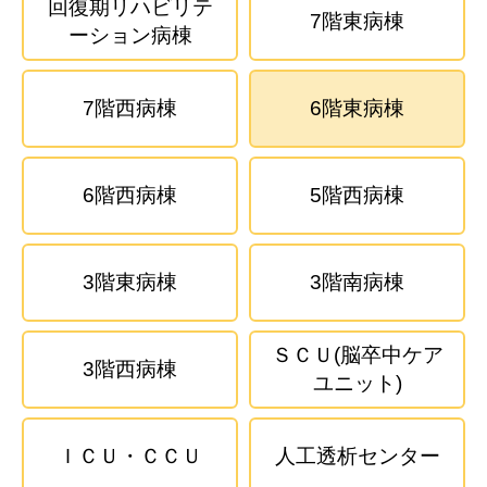
回復期リハビリテ
7階東病棟
ーション病棟
7階西病棟
6階東病棟
6階西病棟
5階西病棟
3階東病棟
3階南病棟
ＳＣＵ(脳卒中ケア
3階西病棟
ユニット)
ＩＣＵ・ＣＣＵ
人工透析センター