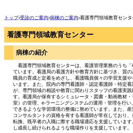
トップ
›
受診のご案内
›
病棟のご案内
›
看護専門領域教育センタ
看護専門領域教育センター
病棟の紹介
看護専門領域教育センターは、看護管理業務のうち「
ています。看護局の看護方針や教育方針に基づき、質の
職員の育成と定着をめざし、看護職員個々の学習支援や
います。また、院内の専門看護師・認定看護師・特定看
が、専門領域の相談や教育に関わりスタッフの看護実践
す。看護局が保有するシミュレータ・図書・動画教材・
室）の管理、e-ラーニングシステムの運用・管理を行い
できるような学習環境の整備に努めています。また、産
コンサルタントの資格を有する看護師が常在しており、
転換、既卒者の入職に際する職場適応を支援しています
し成長し続けられるような職場作りを支援しています。