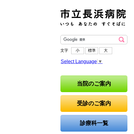
文字
小
標準
大
Select Language
▼
当院のご案内
受診のご案内
診療科一覧