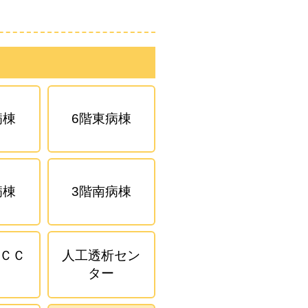
病棟
6階東病棟
病棟
3階南病棟
ＣＣ
人工透析セン
ター