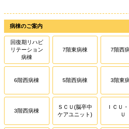
病棟のご案内
回復期リハビ
リテーション
7階東病棟
7階西
病棟
6階西病棟
5階西病棟
3階東
ＳＣＵ(脳卒中
ＩＣＵ・
3階西病棟
ケアユニット)
Ｕ