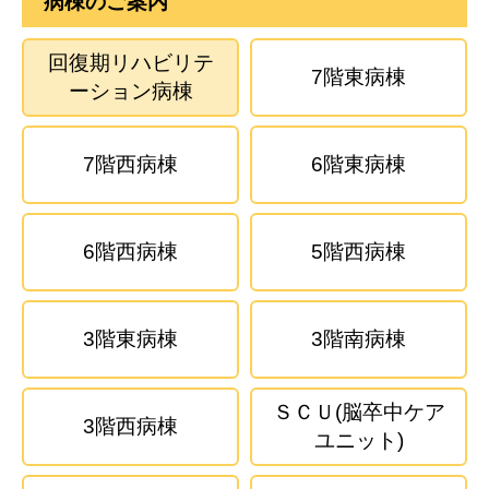
病棟のご案内
回復期リハビリテ
7階東病棟
ーション病棟
7階西病棟
6階東病棟
6階西病棟
5階西病棟
3階東病棟
3階南病棟
ＳＣＵ(脳卒中ケア
3階西病棟
ユニット)