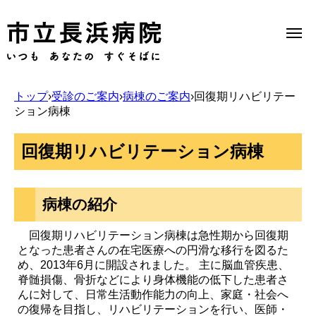
トップ
›
受診のご案内
›
病棟のご案内
›
回復期リハビリテー
ション病棟
Select Language
▼
回復期リハビリテーション病棟
当院のご案内
病棟の紹介
受診のご案内
回復期リハビリテーション病棟は急性期から回復期
となった患者さんの在宅医療への円滑な移行を図るた
診療科一覧
め、2013年6月に開設されました。 主に脳血管疾患、
脊髄損傷、骨折などにより身体機能の低下した患者さ
んに対して、日常生活動作能力の向上、家庭・社会へ
医療機関の方へ
の復帰を目指し、リハビリテーションを行い、医師・