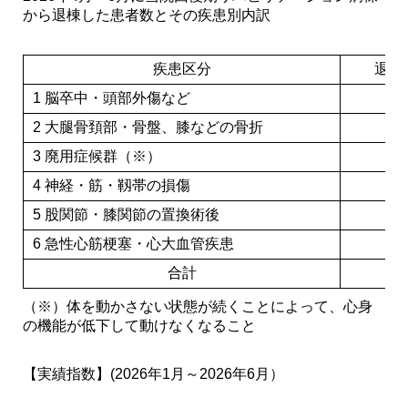
から退棟した患者数とその疾患別内訳
疾患区分
退棟
1 脳卒中・頭部外傷など
2 大腿骨頚部・骨盤、膝などの骨折
3 廃用症候群（※）
4 神経・筋・靱帯の損傷
5 股関節・膝関節の置換術後
6 急性心筋梗塞・心大血管疾患
合計
（※）体を動かさない状態が続くことによって、心身
の機能が低下して動けなくなること
【実績指数】(2026年1月～2026年6月）