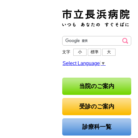
文字
小
標準
大
Select Language
▼
当院のご案内
受診のご案内
診療科一覧