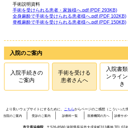
手術説明資料
手術を受けられる患者・家族様へ.pdf (PDF 293KB)
全身麻酔で手術を受けられる患者様へ.pdf (PDF 102KB)
脊椎麻酔で手術を受けられる患者様へ.pdf (PDF 150KB)
入院のご案内
入院書類
入院手続きの
手術を受ける
ンライン
ご案内
患者さんへ
き
より良いウェブサイトにするために、
こちら
からページのご感想（こういった
当院のご案内
受診のご案内
診療科一覧
医療機関の方へ
診療サポ
市立長浜病院
〒526-8580 滋賀県長浜市大戌亥町313番地 TEL:0749-68