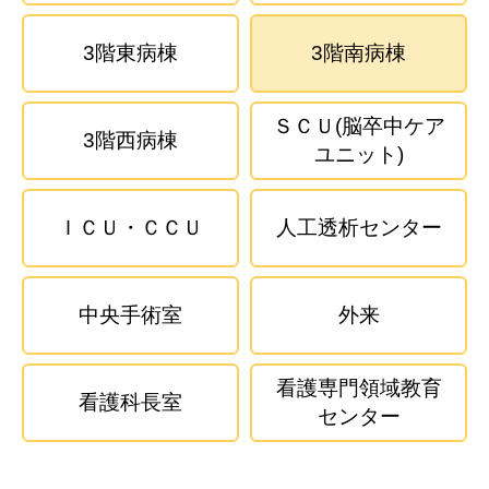
3階東病棟
3階南病棟
ＳＣＵ(脳卒中ケア
3階西病棟
ユニット)
ＩＣＵ・ＣＣＵ
人工透析センター
中央手術室
外来
看護専門領域教育
看護科長室
センター