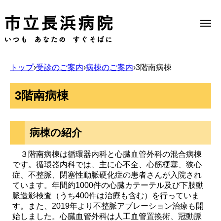
トップ
›
受診のご案内
›
病棟のご案内
›
3階南病棟
Select Language
▼
3階南病棟
当院のご案内
病棟の紹介
受診のご案内
３階南病棟は循環器内科と心臓血管外科の混合病棟
です。循環器内科では、主に心不全、心筋梗塞、狭心
症、不整脈、閉塞性動脈硬化症の患者さんが入院され
診療科一覧
ています。年間約1000件の心臓カテーテル及び下肢動
脈造影検査（うち400件は治療も含む）を行っていま
す。また、2019年より不整脈アブレーション治療も開
医療機関の方へ
始しました。心臓血管外科は人工血管置換術、冠動脈