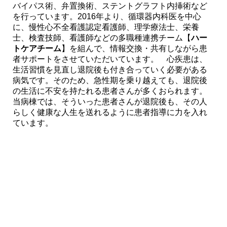
バイパス術、弁置換術、ステントグラフト内挿術など
を行っています。2016年より、循環器内科医を中心
に、慢性心不全看護認定看護師、理学療法士、栄養
採用情報
士、検査技師、看護師などの多職種連携チーム【
ハー
トケアチーム
】を組んで、情報交換・共有しながら患
者サポートをさせていただいています。 心疾患は、
診療サポート部門
生活習慣を見直し退院後も付き合っていく必要がある
病気です。そのため、急性期を乗り越えても、退院後
の生活に不安を持たれる患者さんが多くおられます。
当病棟では、そういった患者さんが退院後も、その人
ヘルスケア研究センター
（人間ドック）
らしく健康な人生を送れるように患者指導に力を入れ
ています。
面会時間
フロアマップ
交通アクセス
お問い合わせ