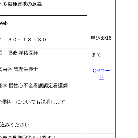
と多職種連携の意義
eb
申込:8/16
７：３０～１８：３０
長 肥後 洋祐医師
まで
 管理栄養士
QRコー
ド
性心不全看護認定看護師
管理料」についても説明します
申込みください
術後の早期回復を目指す！