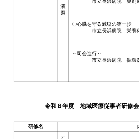
市立長浜病院 薬剤
演
古山 英孝
題
〇心臓を守る減塩の第一歩
市立長浜病院 栄養
神崎真由香
～司会進行～
市立長浜病院 循環器
児玉 健
令和８年度 地域医療従事者研修会
研修名
テ