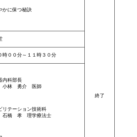
やかに保つ秘訣
堂
０時００分～１１時３０分
内科部長
介 医師
終了
テーション技術科
理学療法士