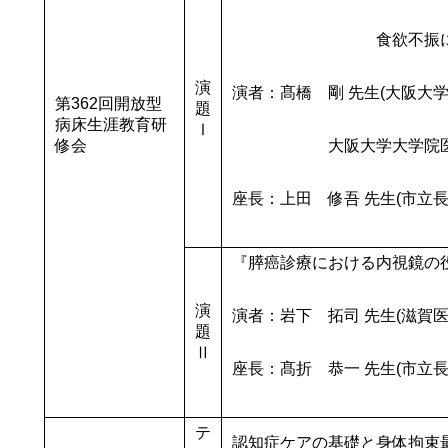
食欲不振に対する
演
演者：髙橋 剛 先生(大阪大
第362回開放型
題
病床生涯教育研
Ⅰ
修会
大阪大学大学院医学系
座長：上田 修吾 先生(市立
『膵癌診療における内視鏡の
演
演者：岩下 拓司 先生(滋賀
題
Ⅱ
座長：髙折 恭一 先生(市立
テ
認知症ケアの基礎と身体拘束