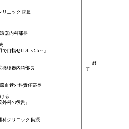
ニック 院長
生
内科部長
法
指せLDL＜55～』
生
終
器内科部長
了
生
管外科責任部長
ける
外科の役割』
生
リニック 院長