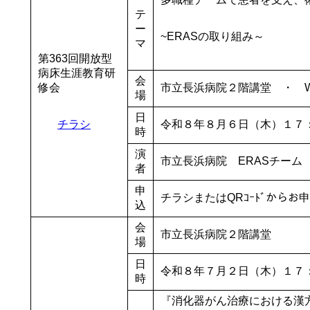
テ
ー
~ERASの取り組み～
マ
第363回開放型
病床生涯教育研
会
修会
市立長浜病院２階講堂 ・ W
場
日
チラシ
令和８年８月６日（木）１７
時
演
市立長浜病院 ERASチーム
者
申
チラシまたはQRｺｰﾄﾞからお
込
会
市立長浜病院２階講堂
場
日
令和８年７月２日（木）１７
時
『消化器がん治療における漢