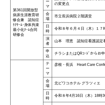
ー
の変更点
マ
第361回開放型
会
病床生涯教育研
市立長浜病院２階講堂
場
修会兼 認知症
ｹｱﾁｰﾑ･身体拘束
日
令和８年６月４日（木）１７
最小化ﾁｰﾑ合同
時
研修会
演
山本 理恵 認知症看護認定
者
申
チラシまたはQRｺｰﾄﾞからお
込
テ
彦根・長浜 Heart Care Con
ー
マ
会
北ビワコホテル グラツィエ
場
日
令和８年4月16日（木）18時3
時