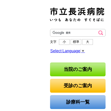
文字
小
標準
大
Select Language
▼
当院のご案内
受診のご案内
診療科一覧