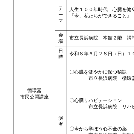
テ
人生１００年時代 心臓を健
ー
『今、私たちができること』
マ
会
市立長浜病院 本館２階 講
場
日
令和８年６月２８日（日）１
時
〇心臓を健やかに保つ秘訣
市立長浜病院 循環器
小林 勇
循環器
市民公開講座
〇心臓リハビテーション
市立長浜病院 リハビリ
石橋 孝 
演
者
〇今から学ぼう心不全の薬