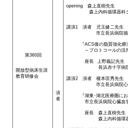
opening 森上直樹先生
森上内科循環器科クリ
講演1 演者 児玉健二先
市立長浜病院循環器
『ACS後の脂質強化療
～プロトコールの活用で目
第360回
座長 上野義記先
長浜赤十字病院循環
開放型病床生涯
教育研修会
講演2 演者 榎本匡秀先
市立長浜病院心臓血
演
『湖東･湖北医療圏にお
者
市立長浜病院心臓血管
座長 森上直樹先
森上内科循環器科ク