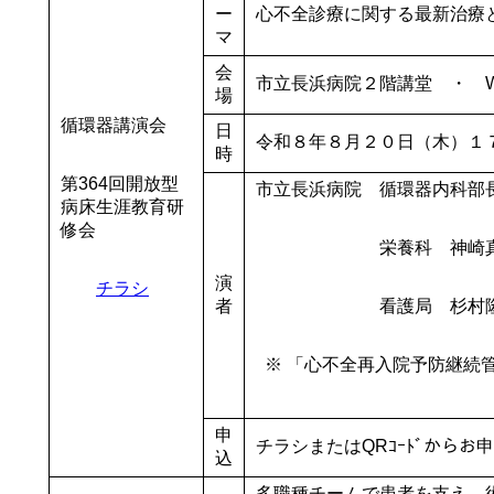
ー
心不全診療に関する最新治療
マ
会
市立長浜病院２階講堂 ・ W
場
循環器講演会
日
令和８年８月２０日（木）１
時
第364回開放型
市立長浜病院 循環器内科部
病床生涯教育研
修会
栄養科 神崎真由香
演
チラシ
者
看護局 杉村隆幸 慢
※ 「心不全再入院予防継続
申
チラシまたはQRｺｰﾄﾞからお
込
多職種チームで患者を支え、