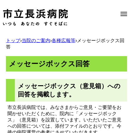
トップ
›
当院のご案内
›
各種広報等
›
メッセージボックス回
答
Select Language
▼
メッセージボックス回答
当院のご案内
メッセージボックス（意見箱）への
受診のご案内
回答を掲載します。
市立長浜病院では、みなさまからご意見・ご要望をお
診療科一覧
聞かせいただくために、院内に「メッセージボック
ス」（意見箱）を設置しています。いただいたご意見
への回答については、添付ファイルのとおりです。今
医療機関の方へ
後の病院運営の参考にさせていただきます。