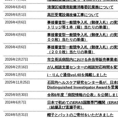
2026年6月4日
清潔区域環境殺菌消毒委託業務について
2026年6月1日
高圧受電設備改修工事について
2026年4月6日
事後審査型一般競争入札（郵便入札）の実
トリッジ等１本（箱）当たりの単価）
2026年4月6日
事後審査型一般競争入札（郵便入札）の実
００枚）当たりの単価）
2026年4月6日
事後審査型一般競争入札（郵便入札）の実
（２００枚）当たりの単価）
2026年2月27日
市立長浜病院内における弁当等販売事業者
2026年2月16日
がん相談支援センターの相談対応時間を変
2026年1月5日
i・りんぐ通信vol.40を掲載しました
2025年11月25日
石田均ヘルスケア研究センター長が、日本
Distinguished Investigator Award
2025年9月30日
令和6年度「病院情報の公表」を公開しま
2024年6月7日
日本で初めてのERAS国際専門機関（ERAS
（結腸及び直腸手術）
2024年5月31日
帽子とパットのご寄付をいただきました