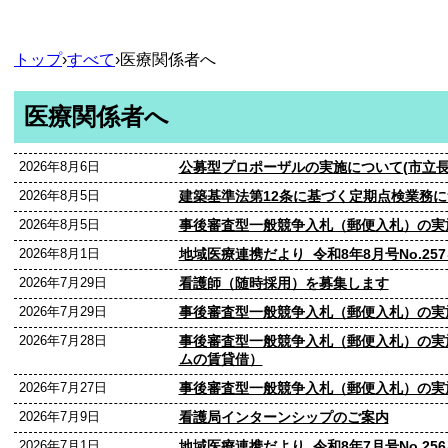
トップ
›
すべて
›
医療関係者へ
医療関係者へ
2026年8月6日
公募型プロポーザルの実施について(市立長
2026年8月5日
建築基準法第12条に基づく定期点検業務
2026年8月5日
事後審査型一般競争入札（郵便入札）の実施
2026年8月1日
地域医療連携だより_令和8年8月号No.25
2026年7月29日
看護師（随時採用）を募集します
2026年7月29日
事後審査型一般競争入札（郵便入札）の実
2026年7月28日
事後審査型一般競争入札（郵便入札）の実
ムの賃貸借）
2026年7月27日
事後審査型一般競争入札（郵便入札）の実
2026年7月9日
看護局インターンシップのご案内
2026年7月1日
地域医療連携だより_令和8年7月号No.25