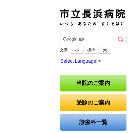
文字
小
標準
大
Select Language
▼
当院のご案内
受診のご案内
診療科一覧