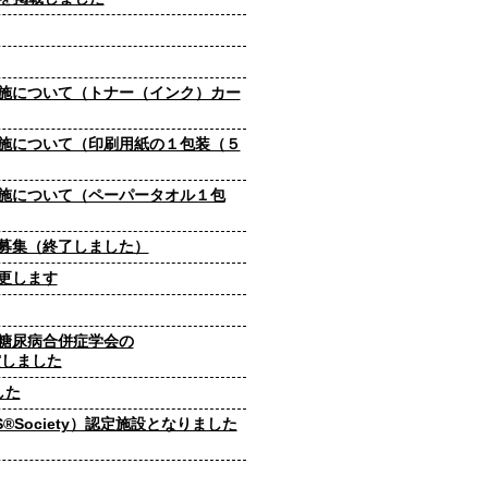
施について（トナー（インク）カー
施について（印刷用紙の１包装（５
施について（ペーパータオル１包
募集（終了しました）
更します
糖尿病合併症学会の
を受賞しました
した
®Society）認定施設となりました