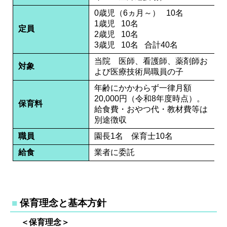
0歳児（6ヵ月～） 10名
1歳児 10名
定員
2歳児 10名
3歳児 10名 合計40名
当院 医師、看護師、薬剤師お
対象
よび医療技術局職員の子
年齢にかかわらず一律月額
20,000円（令和8年度時点）。
保育料
給食費・おやつ代・教材費等は
別途徴収
職員
園長1名 保育士10名
給食
業者に委託
保育理念と基本方針
＜保育理念＞