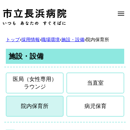
トップ
›
採用情報
›
職場環境
›
施設・設備
›
院内保育所
Select Language
▼
施設・設備
当院のご案内
医局（女性専用）
当直室
ラウンジ
受診のご案内
院内保育所
病児保育
診療科一覧
医療機関の方へ