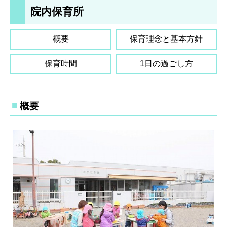
院内保育所
採用情報
概要
保育理念と基本方針
診療サポート部門
保育時間
1日の過ごし方
ヘルスケア研究センター
概要
（人間ドック）
面会時間
フロアマップ
交通アクセス
お問い合わせ