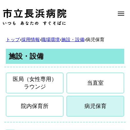
トップ
›
採用情報
›
職場環境
›
施設・設備
›
病児保育
Select Language
▼
施設・設備
当院のご案内
医局（女性専用）
当直室
ラウンジ
受診のご案内
院内保育所
病児保育
診療科一覧
医療機関の方へ