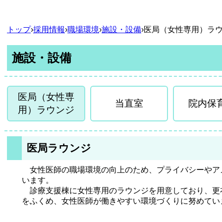
トップ
›
採用情報
›
職場環境
›
施設・設備
›
医局（女性専用）ラ
施設・設備
医局（女性専
当直室
院内保
用）ラウンジ
医局ラウンジ
女性医師の職場環境の向上のため、プライバシーやア
います。
診療支援棟に女性専用のラウンジを用意しており、更
をふくめ、女性医師が働きやすい環境づくりに努めてい