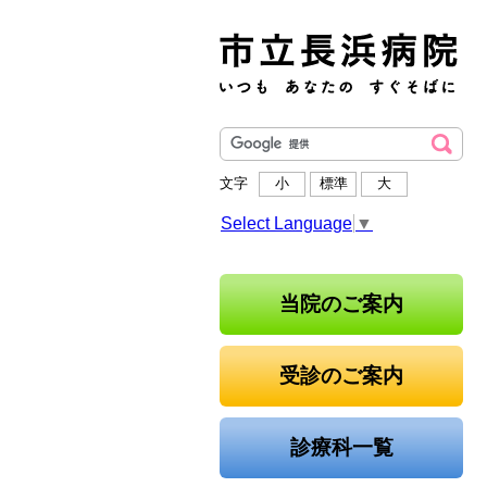
文字
小
標準
大
Select Language
▼
当院のご案内
受診のご案内
診療科一覧