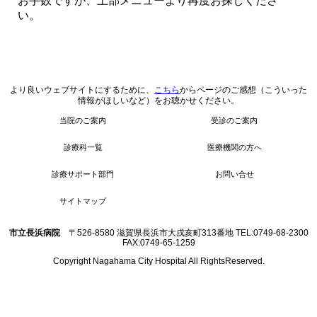
お手数ですが、上部メニューより再度お探しくださ
い。
より良いウェブサイトにするために、
こちら
からページのご感想（こういった
情報がほしいなど）をお聴かせください。
当院のご案内
受診のご案内
診療科一覧
医療機関の方へ
診療サポート部門
お問い合せ
サイトマップ
市立長浜病院
〒526-8580 滋賀県長浜市大戌亥町313番地 TEL:0749-68-2300
FAX:0749-65-1259
Copyright Nagahama City Hospital All RightsReserved.