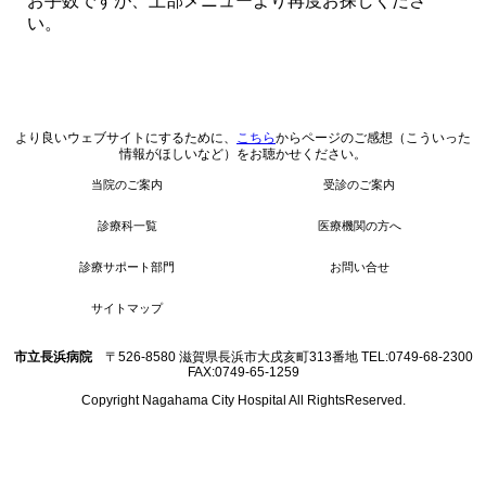
お手数ですが、上部メニューより再度お探しくださ
い。
より良いウェブサイトにするために、
こちら
からページのご感想（こういった
情報がほしいなど）をお聴かせください。
当院のご案内
受診のご案内
診療科一覧
医療機関の方へ
診療サポート部門
お問い合せ
サイトマップ
市立長浜病院
〒526-8580 滋賀県長浜市大戌亥町313番地 TEL:0749-68-2300
FAX:0749-65-1259
Copyright Nagahama City Hospital All RightsReserved.