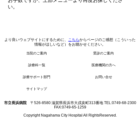
お手数ですが、上部メニューより再度お探しくださ
い。
より良いウェブサイトにするために、
こちら
からページのご感想（こういった
情報がほしいなど）をお聴かせください。
当院のご案内
受診のご案内
診療科一覧
医療機関の方へ
診療サポート部門
お問い合せ
サイトマップ
市立長浜病院
〒526-8580 滋賀県長浜市大戌亥町313番地 TEL:0749-68-2300
FAX:0749-65-1259
Copyright Nagahama City Hospital All RightsReserved.