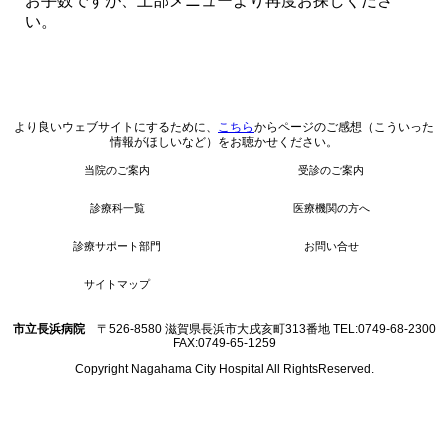
お手数ですが、上部メニューより再度お探しくださ
い。
より良いウェブサイトにするために、
こちら
からページのご感想（こういった
情報がほしいなど）をお聴かせください。
当院のご案内
受診のご案内
診療科一覧
医療機関の方へ
診療サポート部門
お問い合せ
サイトマップ
市立長浜病院
〒526-8580 滋賀県長浜市大戌亥町313番地 TEL:0749-68-2300
FAX:0749-65-1259
Copyright Nagahama City Hospital All RightsReserved.