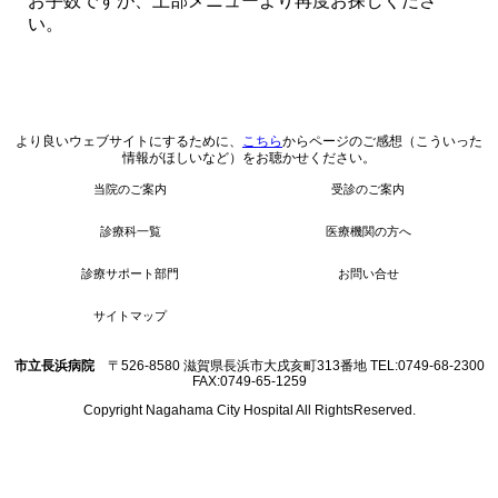
お手数ですが、上部メニューより再度お探しくださ
い。
より良いウェブサイトにするために、
こちら
からページのご感想（こういった
情報がほしいなど）をお聴かせください。
当院のご案内
受診のご案内
診療科一覧
医療機関の方へ
診療サポート部門
お問い合せ
サイトマップ
市立長浜病院
〒526-8580 滋賀県長浜市大戌亥町313番地 TEL:0749-68-2300
FAX:0749-65-1259
Copyright Nagahama City Hospital All RightsReserved.