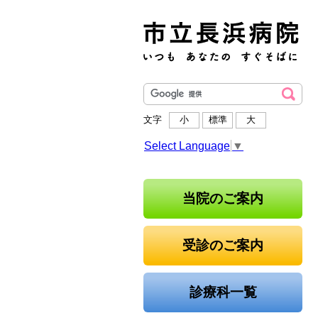
文字
小
標準
大
Select Language
▼
当院のご案内
受診のご案内
診療科一覧